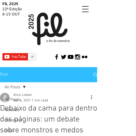
FIL 2025
22ª Edição
8-15 OUT
Post
All Posts
Alice Lieban
All Posts
Apr 6, 2021
1 min read
Debaixo da cama para dentro
festivais
das páginas: um debate
literatura
sobre monstros e medos
mitos