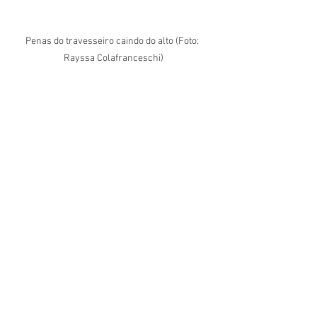
Penas do travesseiro caindo do alto (Foto: 
Rayssa Colafranceschi)
See All
Recent Posts