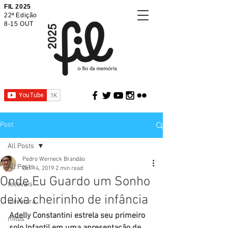
FIL 2025
22ª Edição
8-15 OUT
Post
All Posts
Pedro Werneck Brandão
All Posts
Oct 14, 2019
2 min read
Onde Eu Guardo um Sonho
festivais
deixa cheirinho de infância
literatura
Adelly Constantini estrela seu primeiro 
mitos