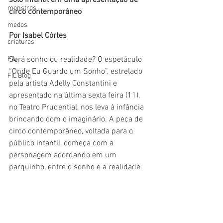
solo Infantil em uma apresentação de 
monstros
circo contemporâneo
medos
Por Isabel Côrtes
criaturas
FIL
Será sonho ou realidade? O espetáculo 
“Onde Eu Guardo um Sonho”, estrelado 
FIL Blog
pela artista Adelly Constantini e 
apresentado na última sexta feira (11), 
no Teatro Prudential, nos leva à infância 
brincando com o imaginário. A peça de 
circo contemporâneo, voltada para o 
público infantil, começa com a 
personagem acordando em um 
parquinho, entre o sonho e a realidade.