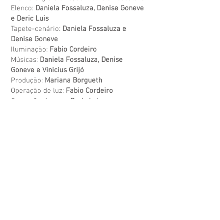
Elenco:
Daniela Fossaluza, Denise Goneve
e Deric Luis
Tapete-cenário:
Daniela Fossaluza e
Denise Goneve
Iluminação:
Fabio Cordeiro
Músicas:
Daniela Fossaluza, Denise
Goneve e Vinicius Grijó
Produção:
Mariana Borgueth
Operação de luz:
Fabio Cordeiro
Operação de som:
Deric Luis
Sobre o Grupo Costurando histórias
A Cia. Costurando Histórias cria e conta
histórias com tapetes-cenários
construídos a partir de livros e narrativas
desde 2001, estreitando laços com as
crianças que participam não somente da
cena e da roda, mas também colaboram
dando dicas literárias que são acolhidas
pelos artistas.