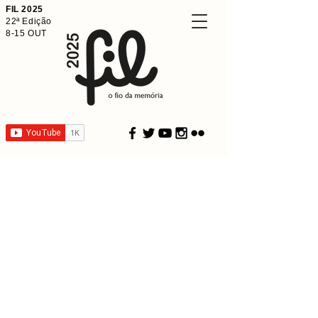
FIL 2025
22ª Edição
8-15 OUT