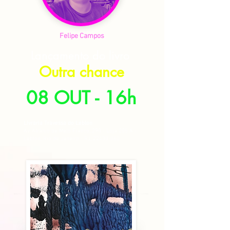
Felipe Campos
Lançamento do livro
Outra chance
08 OUT - 16h
Livraria Travessa do Leblon
Av. Afrânio de Melo Franco, 290 - Loja 205 A -
Leblon, Rio de Janeiro - RJ,
22430-060