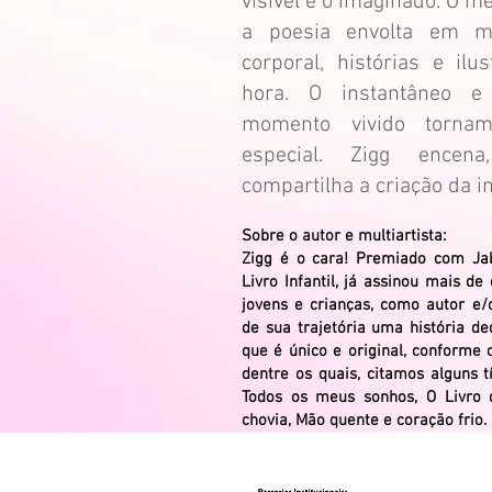
visível e o imaginado. O m
a poesia envolta em mú
corporal, histórias e ilu
hora. O instantâneo 
momento vivido torna
especial. Zigg encena
compartilha a criação da i
Sobre o autor e multiartista:
Zigg é o cara! Premiado com Jab
Livro Infantil, já assinou mais de
jovens e crianças, como autor e/o
de sua trajetória uma história d
que é único e original, conforme
dentre os quais, citamos alguns tí
Todos os meus sonhos, O Livro
chovia, Mão quente e coração frio