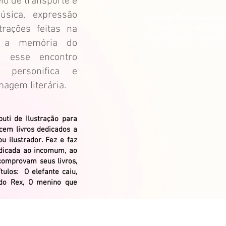
eio de transporte é
sica, expressão
Livraria Travessa do Le
strações feitas na
Av. Afrânio de Melo Fran
Leblon, Rio de Janeiro 
e a memória do
m esse encontro
, personifica e
magem literária.
uti de Ilustração para
 cem livros dedicados a
u ilustrador. Fez e faz
edicada ao incomum, ao
 comprovam seus livros,
tulos: O elefante caiu,
 do Rex, O menino que
.