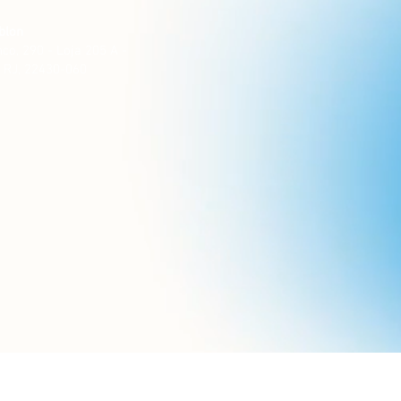
blon
co, 290 - Loja 205 A -
- RJ, 22430-060