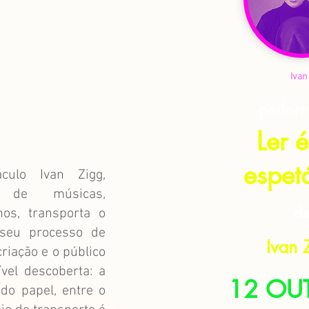
Ivan
perfor
Ler 
espet
ulo Ivan Zigg,
or de músicas,
d
hos, transporta o
 seu processo de
Ivan 
criação e o público
vel descoberta: a
12 OUT
do papel, entre o