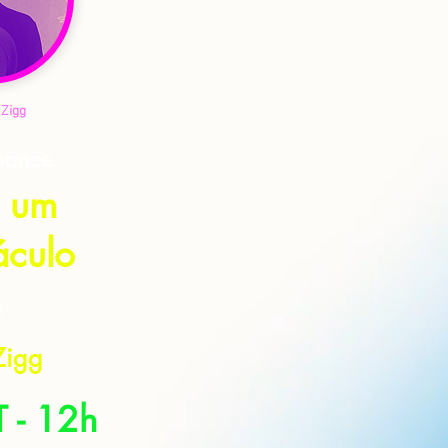
 Zigg
mance
é um
áculo
e
Zigg
 - 12h