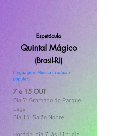
Espetáculo
Quintal Mágico
(Brasil
-RJ
)
Linguagem: Música (tradição
popular)
7
e 15
OUT
Dia 7: Gra
mado do Parque
Lage
Dia 15: Salão Nobre
Horário: dia 7
,
às 11h; dia