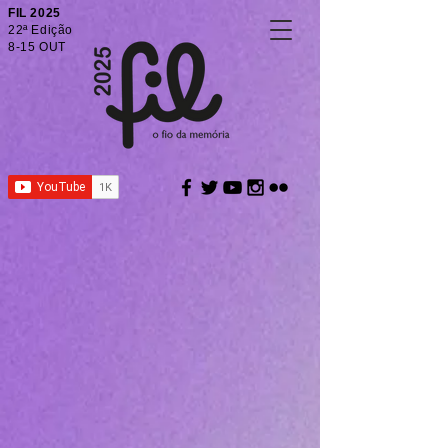
FIL 2025
22ª Edição
8-15 OUT