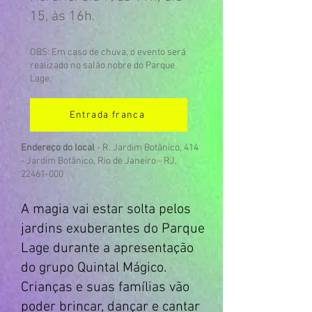
15, às 16
h.
OBS: Em caso de chuva, o evento será
realizado no salão nobre do Parque
Lage.
Entrada franca
Endereço do local
- R. Jardim Botânico, 414
- Jardim Botânico, Rio de Janeiro - RJ,
22461-000
A magia vai estar solta pelos
jardins exuberantes do Parque
Lage durante a apresentação
do grupo Quintal Mágico.
Crianças e suas famílias vão
poder brincar, dançar e cantar