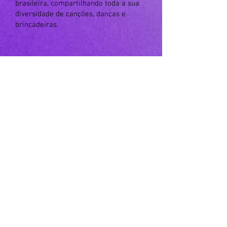
brasileira, compartilhando toda a sua
diversidade de canções, danças e
brincadeiras.