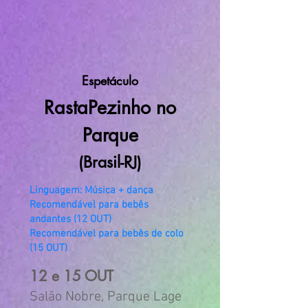
Espetáculo
RastaPezinho no
Parque
(Brasil-RJ)
Linguagem: Música + dança
Recomendável para bebês
andantes (12 OUT)
Recomendável para bebês de colo
(15 OUT)
12 e 15 O
UT
Salão Nobre, Parque Lage