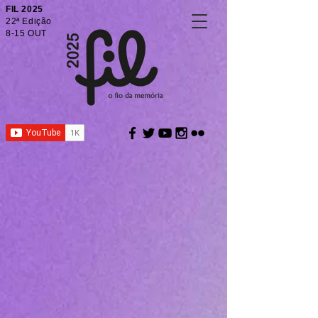
FIL 2025
22ª Edição
8-15 OUT