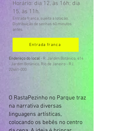
Horário: dia 12
,
às 16h; dia
15, às 11h.
Entrada franca, sujeita a lotação
.
Distribuição de senhas 60 minutos
antes.
Entrada franca
Endereço do local
- R. Jardim Botânico, 414
- Jardim Botânico, Rio de Janeiro - RJ,
22461-000
O RastaPezinho no Parque traz
na narrativa diversas
linguagens artísticas,
colocando os bebês no centro
da cena. A ideia é brincar,