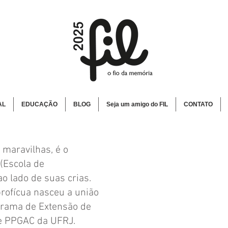
AL
EDUCAÇÃO
BLOG
Seja um amigo do FIL
CONTATO
 maravilhas, é o
(Escola de
 lado de suas crias.
profícua nasceu a união
grama de Extensão de
 e PPGAC da UFRJ.