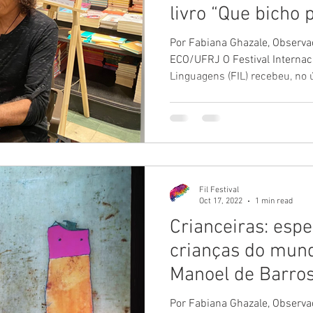
livro “Que bicho 
Por Fabiana Ghazale, Observad
ECO/UFRJ O Festival Internac
Linguagens (FIL) recebeu, no ú
Fil Festival
Oct 17, 2022
1 min read
Crianceiras: esp
crianças do mund
Manoel de Barro
Por Fabiana Ghazale, Observad