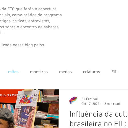
s da ECO que farão a cobertura
sociais, como prática do programa
igos, críticas, entrevistas,
vos sobre o encontro de saberes,
IL.
lizada nesse blog pelos
mitos
monstros
medos
criaturas
FIL
Fil Festival
Oct 17, 2022
2 min read
Influência da cul
brasileira no FI