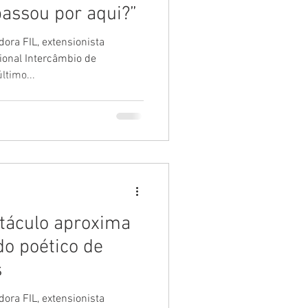
passou por aqui?”
ora FIL, extensionista
ional Intercâmbio de
ltimo...
etáculo aproxima
o poético de
s
ora FIL, extensionista