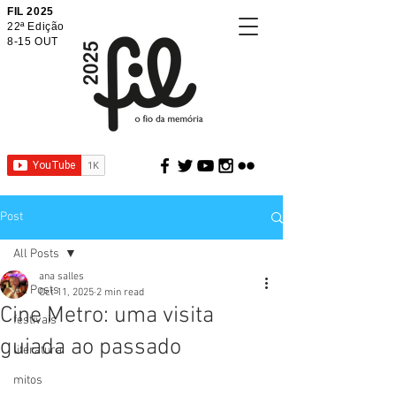
FIL 2025
22ª Edição
8-15 OUT
Post
All Posts
ana salles
All Posts
Oct 11, 2025
2 min read
Cine Metro: uma visita
festivais
guiada ao passado
literatura
mitos