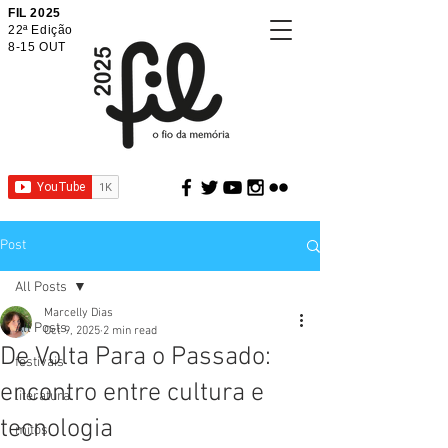
FIL 2025
22ª Edição
8-15 OUT
Post
All Posts
Marcelly Dias
All Posts
Oct 9, 2025
2 min read
De Volta Para o Passado:
festivais
encontro entre cultura e
literatura
tecnologia
mitos