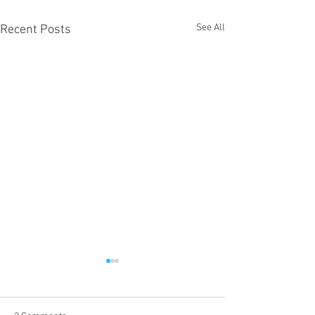
See All
Recent Posts
Tenda Poema: Art
paredes
Fellipe dos Anjos e 