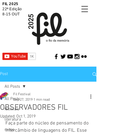
FIL 2025
22ª Edição
8-15 OUT
Post
All Posts
Fil Festival
All Posts
Sep 27, 2019
1 min read
OBSERVADORES FIL
festivais
Updated:
Oct 1, 2019
literatura
Faça parte do núcleo de pensamento do 
mitos
intercâmbio de linguagens do FIL. Esse 