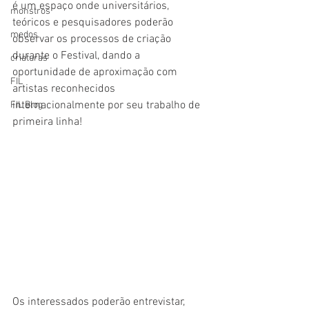
é um espaço onde universitários, 
monstros
teóricos e pesquisadores poderão 
medos
observar os processos de criação 
durante o Festival, dando a 
criaturas
oportunidade de aproximação com 
FIL
artistas reconhecidos 
internacionalmente por seu trabalho de 
FIL Blog
primeira linha!
​Os interessados poderão entrevistar, 