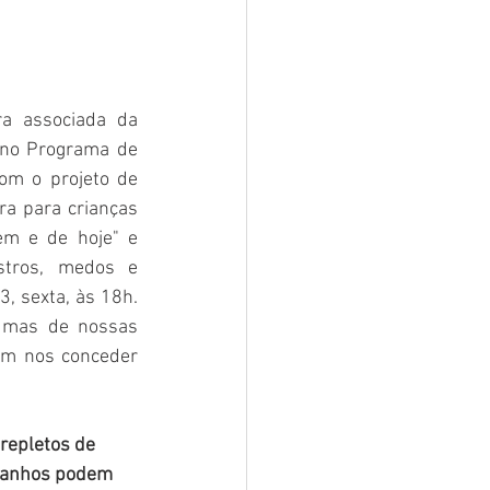
ra associada da 
no Programa de 
m o projeto de 
ra para crianças 
em e de hoje" e 
stros, medos e 
3, sexta, às 18h. 
umas de nossas 
em nos conceder 
 repletos de 
ranhos podem 