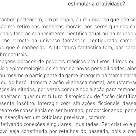
estimular a criatividade?
ranhos pertencem, em princípio, a um universo que não se 
 não me refiro aos monstros morais, aos seres que nos c
onais face ao conhecimento científico atual ou ao mundo 
me remete ao universo fantástico, configurado como “ex
 que é conhecido. A literatura fantástica tem, por caract
brenaturais. 
agens dotados de poderes mágicos em livros, filmes ou j
cio epistemológico de se abrir a novas possibilidades, ainda
r ou mesmo o participante do game imergem na trama narra
 ou do herói, temem a ação vilanesca mortal, assustam-se 
os inusitados, por vezes conduzindo a ação para tempos
peitado, quer num futuro distópico ou de ficção científic
nte insólito. Interagir com situações ficcionais dessa
nto de consciência do ser humano, proporcionando, por al
a inserção em um cotidiano previsível, comum.
efetivando conexões singulares, inusitadas. Ser criativo é 
vo seja constituído por retalhos do passado, pois a co