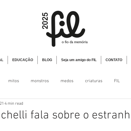
AL
EDUCAÇÃO
BLOG
Seja um amigo do FIL
CONTATO
mitos
monstros
medos
criaturas
FIL
021
4 min read
chelli fala sobre o estran