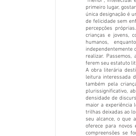
“menor”, intelectual 
primeiro lugar, gosta
única designação é u
de felicidade sem en
percepções próprias
crianças e jovens, 
humanos, enquant
independentemente da
realizar. Passemos, 
ferem seu estatuto lit
A obra literária dest
leitura interessada d
também pela criança
plurissignificativo, 
densidade de discurso
maior a experiência 
trilhas deixadas ao lo
seu alcance, o que a
oferece para novos e
compreensões se for