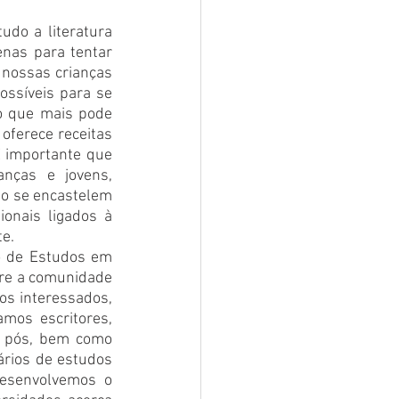
do a literatura 
nas para tentar 
 nossas crianças 
ssíveis para se 
 que mais pode 
oferece receitas 
É importante que 
nças e jovens, 
o se encastelem 
onais ligados à 
te.
o de Estudos em 
tre a comunidade 
os interessados, 
os escritores, 
 pós, bem como 
ios de estudos 
desenvolvemos o 