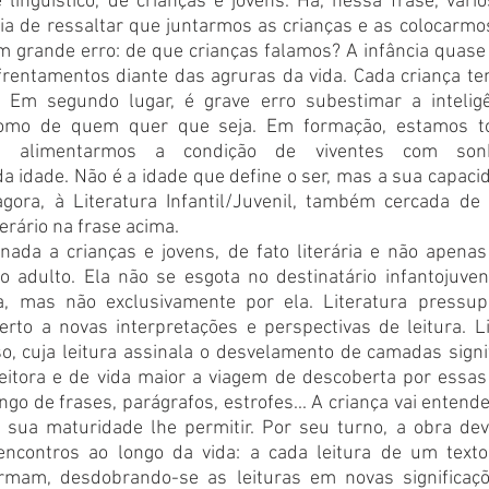
e linguístico, de crianças e jovens. Há, nessa frase, vári
ria de ressaltar que juntarmos as crianças e as colocarm
m grande erro: de que crianças falamos? A infância quase 
frentamentos diante das agruras da vida. Cada criança tem
. Em segundo lugar, é grave erro subestimar a inteligê
como de quem quer que seja. Em formação, estamos to
o alimentarmos a condição de viventes com sonh
 idade. Não é a idade que define o ser, mas a sua capacid
agora, à Literatura Infantil/Juvenil, também cercada de
erário na frase acima.
inada a crianças e jovens, de fato literária e não apenas 
o adulto. Ela não se esgota no destinatário infantojuveni
, mas não exclusivamente por ela. Literatura pressup
aberto a novas interpretações e perspectivas de leitura. Li
, cuja leitura assinala o desvelamento de camadas signif
leitora e de vida maior a viagem de descoberta por essas
ngo de frases, parágrafos, estrofes... A criança vai entende
 sua maturidade lhe permitir. Por seu turno, a obra dever
ncontros ao longo da vida: a cada leitura de um texto l
mam, desdobrando-se as leituras em novas significações