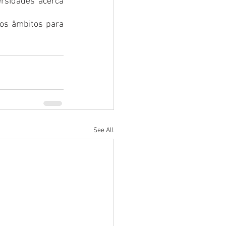
rsidades acerca 
 os âmbitos para 
See All