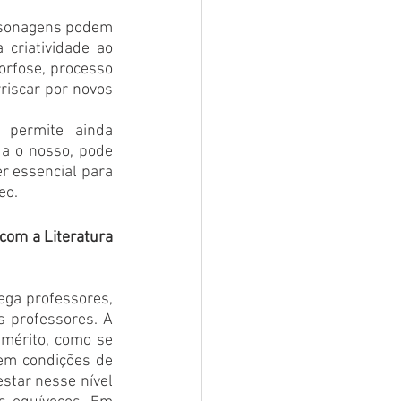
ersonagens podem 
criatividade ao 
morfose, processo 
riscar por novos 
 permite ainda 
a o nosso, pode 
r essencial para 
eo. 
com a Literatura 
ga professores, 
 professores. A 
emérito, como se 
em condições de 
estar nesse nível 