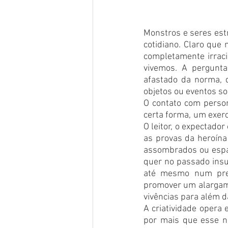
Monstros e seres est
cotidiano. Claro que
completamente irraci
vivemos. A pergunta 
afastado da norma, do
objetos ou eventos so
O contato com person
certa forma, um exercí
O leitor, o expectado
as provas da heroína
assombrados ou espaç
quer no passado insus
até mesmo num prese
promover um alargame
vivências para além d
A criatividade opera 
por mais que esse no