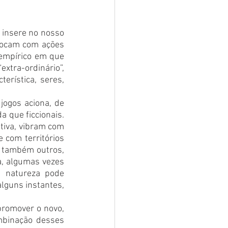
insere no nosso 
hocam com ações 
empírico em que 
tra-ordinário”, 
erística, seres, 
ogos aciona, de 
 que ficcionais. 
tiva, vibram com 
com territórios 
 também outros, 
a, algumas vezes 
 natureza pode 
guns instantes, 
promover o novo, 
mbinação desses 