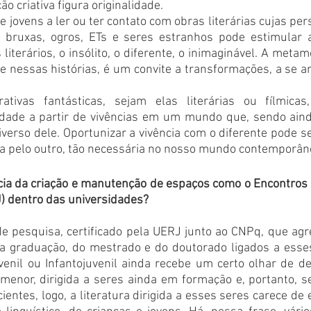
 criativa figura originalidade. 
 e jovens a ler ou ter contato com obras literárias cujas p
 bruxas, ogros, ETs e seres estranhos pode estimular a 
 literários, o insólito, o diferente, o inimaginável. A meta
 nessas histórias, é um convite a transformações, a se ar
tivas fantásticas, sejam elas literárias ou fílmicas,
idade a partir de vivências em um mundo que, sendo aind
erso dele. Oportunizar a vivência com o diferente pode se
ia pelo outro, tão necessária no nosso mundo contemporân
cia da criação e manutenção de espaços como o Encontros 
IJ) dentro das universidades?
e pesquisa, certificado pela UERJ junto ao CNPq, que agre
a graduação, do mestrado e do doutorado ligados a esses
uvenil ou Infantojuvenil ainda recebe um certo olhar de d
 menor, dirigida a seres ainda em formação e, portanto, s
icientes, logo, a literatura dirigida a esses seres carece de 