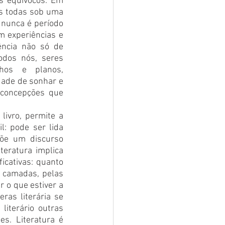
os equívocos. Em 
os todas sob uma 
nunca é período 
 experiências e 
ncia não só de 
dos nós, seres 
os e planos, 
ade de sonhar e 
 concepções que 
livro, permite a 
l: pode ser lida 
õe um discurso 
teratura implica 
icativas: quanto 
 camadas, pelas 
r o que estiver a 
as literária se 
iterário outras 
. Literatura é 