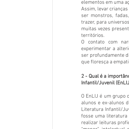
elementos em uma ação
Assim, levar crianças
ser monstros, fadas,
trazer, para universos
muitas vezes presente
territórios.
O contato com narra
experimentar a alter
ser profundamente div
que floresça a empat
2 - Qual é a importân
Infantil/Juvenil (EnL
O EnLIJ é um grupo d
alunos e ex-alunos d
Literatura Infantil/J
fosse uma literatura
realizar leituras prof