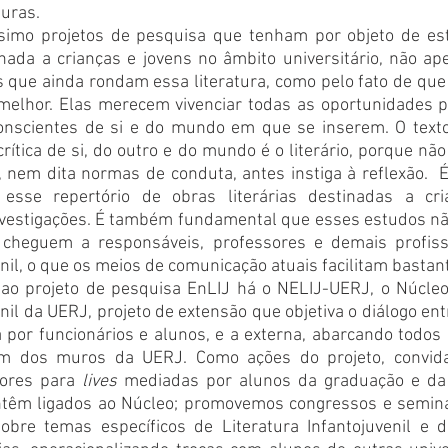
uras. 
simo projetos de pesquisa que tenham por objeto de estu
nada a crianças e jovens no âmbito universitário, não ape
 que ainda rondam essa literatura, como pelo fato de que
elhor. Elas merecem vivenciar todas as oportunidades po
onscientes de si e do mundo em que se inserem. O texto
ítica de si, do outro e do mundo é o literário, porque não 
 nem dita normas de conduta, antes instiga à reflexão.  
esse repertório de obras literárias destinadas a cria
vestigações. É também fundamental que esses estudos nã
 cheguem a responsáveis, professores e demais profissi
enil, o que os meios de comunicação atuais facilitam bastan
 ao projeto de pesquisa EnLIJ há o NELIJ-UERJ, o Núcle
enil da UERJ, projeto de extensão que objetiva o diálogo en
a por funcionários e alunos, e a externa, abarcando todos 
lém dos muros da UERJ. Como ações do projeto, convidam
tores para 
lives
 mediadas por alunos da graduação e da
têm ligados ao Núcleo; promovemos congressos e seminár
sobre temas específicos de Literatura Infantojuvenil e 