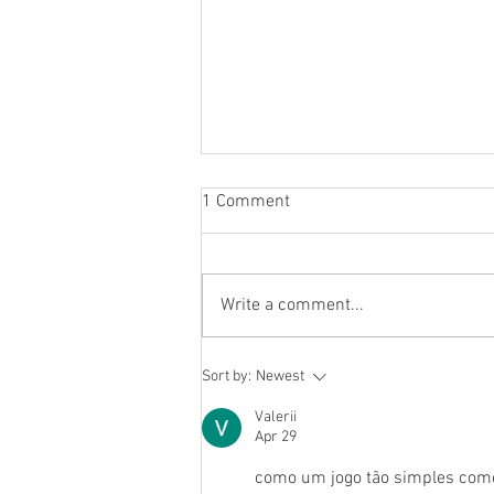
1 Comment
Write a comment...
PEQUENO CINEASTA E A
Sort by:
Newest
ESSÊNCIA DA CRIANÇA
Valerii
Apr 29
como um jogo tão simples como