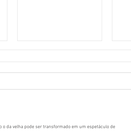
Tend
pare
Fellip
Estud
Observado
exemp
Tenda
Multimundos: Uma experiência
propo
em que é possível se deslocar
acolh
no tempo e espaço
 o da velha pode ser transformado em um espetáculo de 