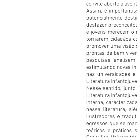
convite aberto a avent
Assim, é importantís
potencialmente desti
desfazer preconceitos
e jovens merecem o m
tornarem cidadãos c
promover uma visão cr
prontas de bem viver,
pesquisas analisem 
estimulando novas in
nas universidades e
Literatura Infantojuv
Nesse sentido, junto
Literatura Infantojuv
interna, caracterizad
nessa literatura, a
ilustradores e tradu
egressos que se man
teóricos e práticos 